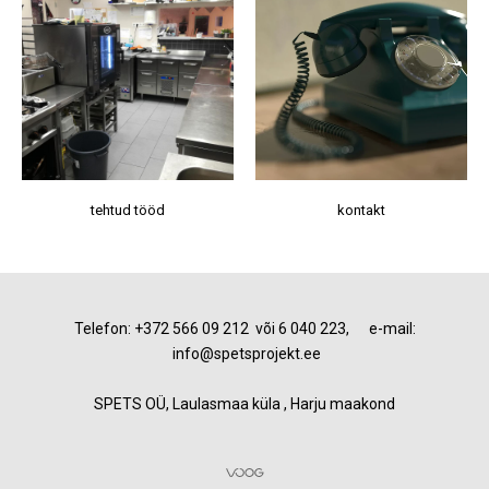
tehtud tööd
kontakt
Telefon: +372 566 09 212 või 6 040 223, e-mail:
info@spetsprojekt.ee
SPETS OÜ, Laulasmaa küla , Harju maakond