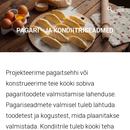
PAGARI - JA KONDIITRISEADMED
Projekteerime pagaitsehhi või
konstrueerime teie kööki sobiva
pagaritoodete valmistamise
lahenduse.
Pagariseadmete valmisel tuleb lähtuda
toodetest ja kogustest, mida plaanitakse
valmistada. Kondiitrile tuleb kööki teha