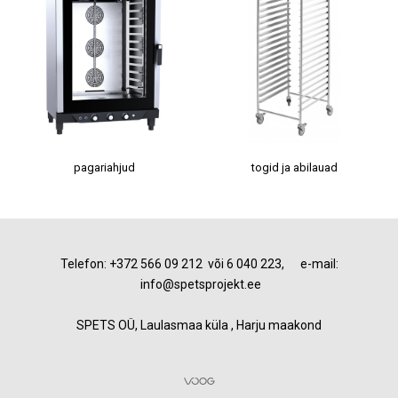
pagariahjud
togid ja abilauad
Telefon: +372 566 09 212 või 6 040 223, e-mail:
info@spetsprojekt.ee
SPETS OÜ, Laulasmaa küla , Harju maakond