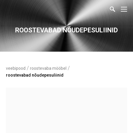
ROOSTEVABAD NÕUDEPESULIINID
/
/
veebipood
roostevaba mööbel
roostevabad nõudepesuliinid