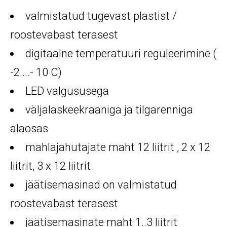
valmistatud tugevast plastist /
roostevabast terasest
digitaalne temperatuuri reguleerimine (
-2....- 10 C)
LED valgususega
väljalaskeekraaniga ja tilgarenniga
alaosas
mahlajahutajate maht 12 liitrit , 2 x 12
liitrit, 3 x 12 liitrit
jäätisemasinad on valmistatud
roostevabast terasest
jäätisemasinate maht 1..3 liitrit