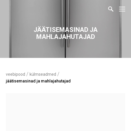
JÄÄTISEMASINAD JA
MAHLAJAHUTAJAD
/
/
veebipood
külmseadmed
jäätisemasinad ja mahlajahutajad