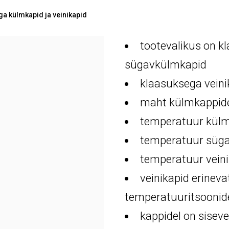
a külmkapid ja veinikapid
tootevalikus on k
sügavkülmkapid
klaasuksega veini
maht külmkappidel 
temperatuur külmk
temperatuur sügav
temperatuur veini
veinikapid erineva
temperatuuritsoonid
kappidel on sisev