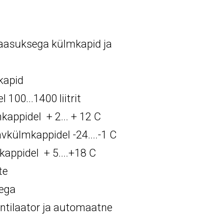
laasuksega külmkapid ja
kapid
100...1400 liitrit
appidel + 2... + 12 C
külmkappidel -24....-1 C
kappidel + 5....+18 C
te
ega
entilaator ja automaatne