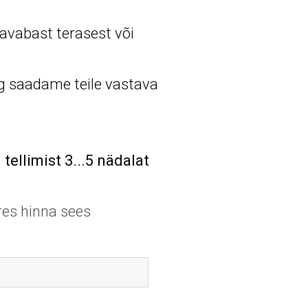
avabast terasest või
ng saadame teile vastava
tellimist 3...5 nädalat
ires hinna sees