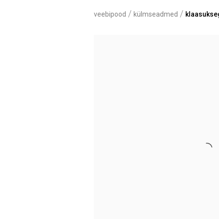
/
/
veebipood
külmseadmed
klaasukseg