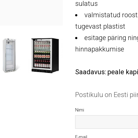
sulatus
valmistatud roost
tugevast plastist
esitage päring ni
hinnapakkumise
Saadavus: peale kapi 
Postikulu on Eesti pi
Nimi
E-mail