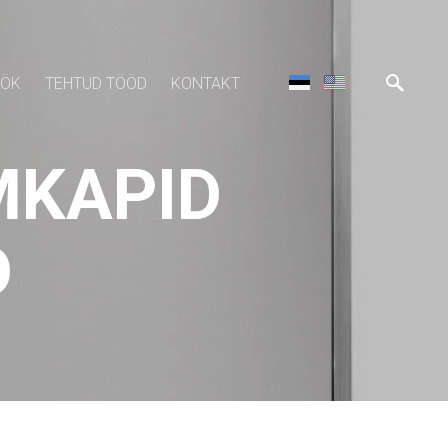
ÖÖK
TEHTUD TÖÖD
KONTAKT
MKAPID
D