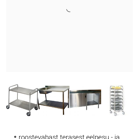
roostevabast terasest eelpesu - ja