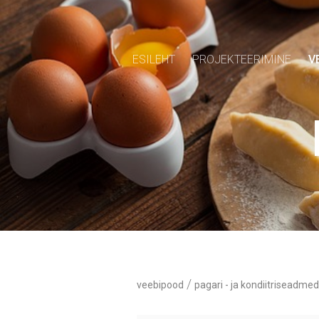
ESILEHT
PROJEKTEERIMINE
V
/
veebipood
pagari - ja kondiitriseadmed