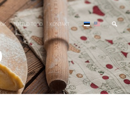
ÖÖK
TEHTUD TÖÖD
KONTAKT
D