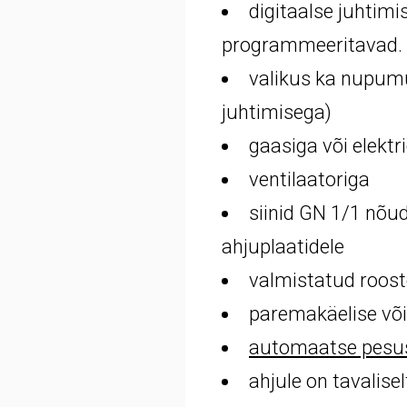
digitaalse juhtimi
programmeeritavad.
valikus ka nupum
juhtimisega)
gaasiga või elektr
ventilaatoriga
siinid GN 1/1 nõu
ahjuplaatidele
valmistatud roost
paremakäelise võ
automaatse pesus
ahjule on tavalise