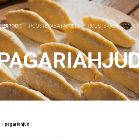
EEBIPOOD
ROOSTEVABA MÖÖBEL
ROOSTEVABA KODUK
PAGARIAHJU
/
pagariahjud