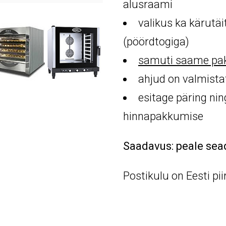
alusraami
valikus ka kärutä
(pöördtogiga)
samuti saame pak
ahjud on valmist
esitage päring ni
hinnapakkumise
Saadavus: peale sead
Postikulu on Eesti pii