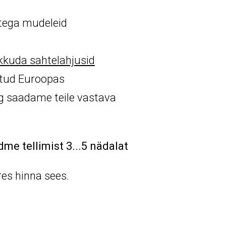
itega mudeleid
kuda sahtelahjusid
atud Euroopas
ng saadame teile vastava
me tellimist 3...5 nädalat
res hinna sees.