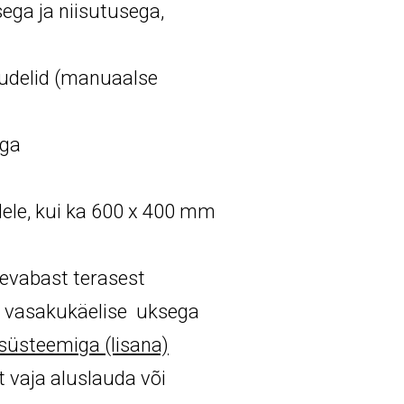
sega ja niisutusega,
udelid (manuaalse
iga
dele, kui ka 600 x 400 mm
evabast terasest
i vasakukäelise uksega
üsteemiga (lisana)
lt vaja aluslauda või