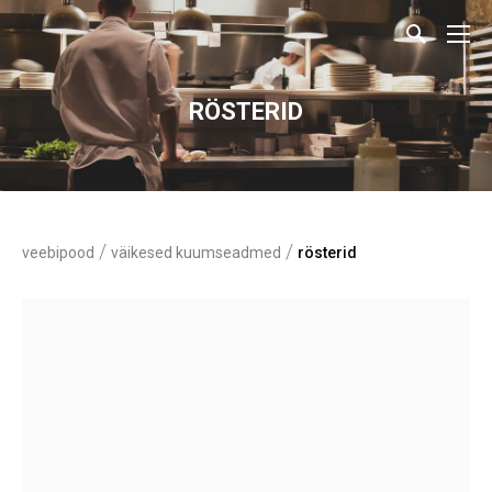
RÖSTERID
/
/
veebipood
väikesed kuumseadmed
rösterid