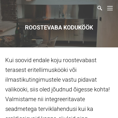
ROOSTEVABA KODUKÖÖK
Kui soovid endale koju roostevabast
terasest eritellimuskööki või
ilmastikutingimustele vastu pidavat
välikööki, siis oled jõudnud õigesse kohta!
Valmistame nii integreeritavate
seadmetega terviklahendusi kui ka