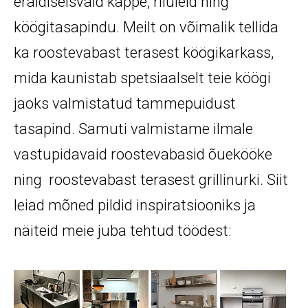
eraldiseisvaid kappe, riiuleid ning
köögitasapindu. Meilt on võimalik tellida
ka roostevabast terasest köögikarkass,
mida kaunistab spetsiaalselt teie köögi
jaoks valmistatud tammepuidust
tasapind. Samuti valmistame ilmale
vastupidavaid roostevabasid õuekööke
ning roostevabast terasest grillinurki. Siit
leiad mõned pildid inspiratsiooniks ja
näiteid meie juba tehtud töödest: